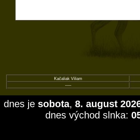
Č E S T N Ý 
Č A K A
Kačaliak Viliam
-----
dnes je
sobota
,
8. august 202
dnes východ slnka:
0