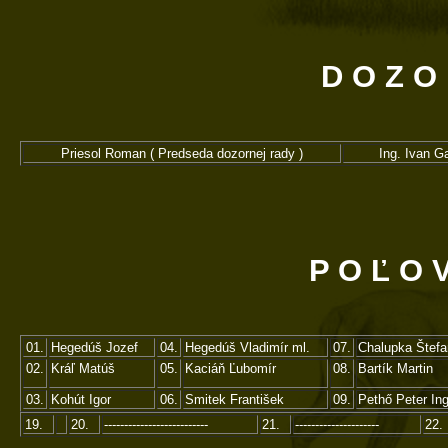
D O Z O
Priesol Roman ( Predseda dozornej rady )
Ing. Ivan G
P O Ľ O 
01.
Hegedúš Jozef
04.
Hegedúš Vladimír ml.
07.
Chalupka Štefa
02.
Kráľ Matúš
05.
Kaciáň Ľubomír
08.
Bartík Martin
03.
Kohút Igor
06.
Smitek František
09.
Pethő Peter In
19.
20.
--------------------------
21.
---------------------
22.