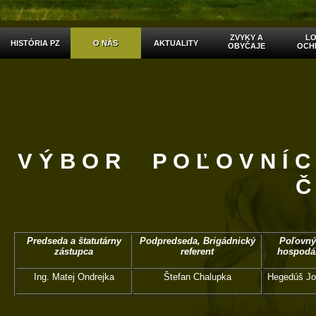
ZVYKY A
LO
HISTÓRIA PZ
O NÁS
AKTUALITY
OBYČAJE
OCH
V Ý B O R P O Ľ O V N Í C
Č
Predseda a štatutárny
Podpredseda, Brigádnický
Poľovn
zástupca
referent
hospodá
Ing. Matej Ondrejka
Štefan Chalupka
Hegedúš Jo