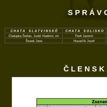
S P R Á V 
C H A T A S L A T V I N S K Ô
C H A T A S O L I S K O
Chalupka Štefan, Juráš Vladimír, ml.
Tholt Jaromír
Šturek Jano
Husarčík Jozef
Č L E N S K