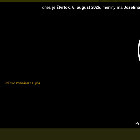
dnes je
štvrtok
,
6. august 2026
, meniny má
Jozefína
Počasie Partizánska Ľupča
Po