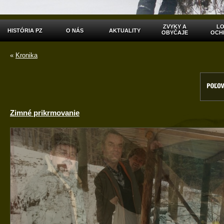
ZVYKY A
LO
HISTÓRIA PZ
O NÁS
AKTUALITY
OBYČAJE
OCH
«
Kronika
Zimné prikrmovanie